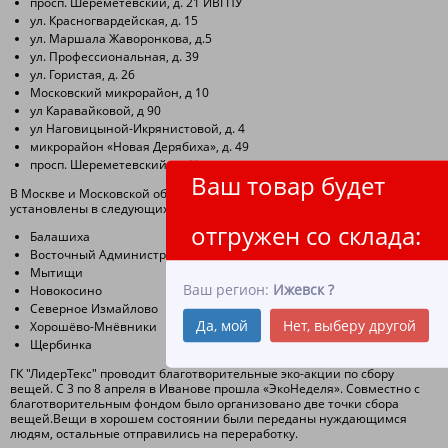
просп. Шереметевский, д. 21 ИВГПУ
ул. Красногвардейская, д. 15
ул. Маршала Жаворонкова, д.5
ул. Профессиональная, д. 39
ул. Гористая, д. 26
Московский микрорайон, д 10
ул Каравайковой, д 90
ул Наговицыной-Икрянистовой, д. 4
микрорайон «Новая Дерябиха», д. 49
просп. Шереметевский, д. 41
Ваш товар будет
В Москве и Московской области контейнеры ГК «ЛидерТекс»
установлены в следующих районах и городах:
отгружен со склада:
Балашиха
Восточный Административный Округ (ВАО)
Мытищи
Ваш регион:
Ижевск
?
Новокосино
Северное Измайлово
Да, мой
Нет, выберу другой
Хорошёво-Мнёвники
Щербинка
ГК "ЛидерТекс" проводит благотворительные эко-акции по сбору
вещей. С 3 по 8 апреля в Иванове прошла «ЭкоНеделя». Совместно с
благотворительным фондом было организовано две точки сбора
вещей.Вещи в хорошем состоянии были переданы нуждающимся
людям, остальные отправились на переработку.