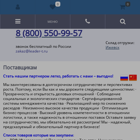
0
0
МЕНЮ
8 (800) 550-99-57
Склад отгрузки:
звонок бесплатный по России
Ижевск
zakaz@leader-t.ru
Поставщикам
Стать нашим партнером легко, работать с нами – выгодно!
Мы заинтересованы в долгосрочном сотрудничестве и перспективах
роста. Поэтому, если Вы как и мы дорожите следующими ценностями: ·
Прозрачность и открытость деловых отношений · Соблюдение
социальных и экологических стандартов · Сертифицированной
системы менеджмента качества · Реализацией мер по снижению
расходов · Неизменно высокое качества продукции · Оптимизация
бизнес-процессов · Высокий уровень компетентности в отношении
логистики, а также надежность в отношении поставок Оставьте заявку
на сотрудничество, мы обязательно её рассмотрим! Мы - надежный,
предсказуемый и обязательный партнер в бизнесе!
Список товаров которые мы закупаем
: