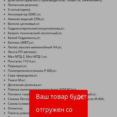
ДОФ (Флотореагент) Производитель: Тольятти, Нижнекамск;
Латексная резинка;
Х-нить(термо);
Акселератор SDBC,кг;
Аммиак водный 25%,кг;
Белила цинковые,кг;
Гидроксипропилметилцеллюлоза,кг;
Казеин технический кислотный,кг;
Калий Гидроокись,кг;
Каптакс (МВТ),кг;
Латекс высоко-аммонийный НА,кг;
Лента ПП автомат;
Мел МТД-2, Мел МТД-1,кг;
Пентагас 110 А,кг;
Перкацит,кг;
Полипропиленгликоль Р 400,кг;
Сера природная,кг;
Тамол М,кг;
Денежная резинка,кг;
Плёнка полипропиленовая bopp 320*30 (кг);
Пигмент голубой (синька), желтый, зеленый, красный,кг;
Ваш товар будет
Смазка Литол-24, Смазка высокотемпературная, Масло И-40А;
Смола (словенил, русвинил);
отгружен со
Этикетки;
Пакеты упаковочные