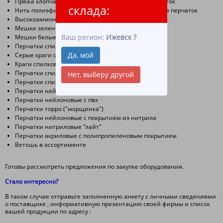
Пряжа хлопчатобумажная для производства перчаток
склада:
Нить полиэфирная и нейлоновая для производства перчаток
Высокоаммонийный латекс (уже есть на сайте)
Мешки зеленые полипропиленовые
Ваш регион:
Ижевск
?
Мешки белые полипропиленовые
Перчатки спилковые
Да, мой
Cерые краги спилковые
Краги спилковые тип трек
Перчатки спилковые комбинированные
Нет, выберу другой
Перчатки спилковые утепленные в ассортименте
Перчатки нейлоновые белые
Перчатки нейлоновые с пвх
Перчатки торро ("морщинка")
Перчатки нейлоновые с покрытием из нитрила
Перчатки нитриловые "лайт"
Перчатки акриловые с полипропиленовым покрытием
Ветошь в ассортименте
Готовы рассмотреть предложения по закупке оборудования.
Стало интересно?
В таком случае отправьте заполненную анкету с личными сведениями
о поставщике , информативную презентацию своей фирмы и список
вашей продукции по адресу :