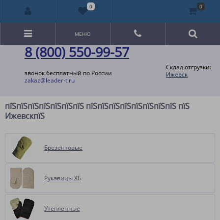
0
0
МЕНЮ
8 (800) 550-99-57
Склад отгрузки:
звонок бесплатный по России
Ижевск
zakaz@leader-t.ru
пїЅпїЅпїЅпїЅпїЅпїЅпїЅ пїЅпїЅпїЅпїЅпїЅпїЅпїЅпїЅ пїЅ
ИжевскпїЅ
Брезентовые
Рукавицы ХБ
Утепленные