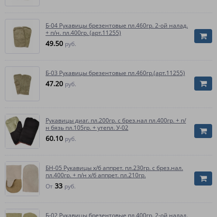
Б-04 Рукавицы брезентовые пл.460гр. 2-ой налад.
+ п/н. пл.400гр. (арт.11255)
49.50
руб.
Б-03 Рукавицы брезентовые пл.460гр.(арт.11255)
47.20
руб.
Рукавицы диаг. пл.200гр. с брез.нал пл.400гр. + п/
н бязь пл.105гр. + утепл. У-02
60.10
руб.
БН-05 Рукавицы х/б аппрет. пл.230гр. с брез.нал.
пл.400гр. + п/н х/б аппрет. пл.210гр.
33
От
руб.
Б-02 Рукавицы брезентовые пл.400гр. 2-ой налад.