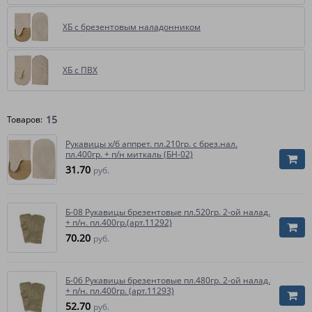
ХБ с брезентовым наладонником
ХБ с ПВХ
15
Товаров:
Рукавицы х/б аппрет. пл.210гр. с брез.нал.
пл.400гр. + п/н миткаль (БН-02)
31.70
руб.
Б-08 Рукавицы брезентовые пл.520гр. 2-ой налад.
+ п/н. пл.400гр.(арт.11292)
70.20
руб.
Б-06 Рукавицы брезентовые пл.480гр. 2-ой налад.
+ п/н. пл.400гр. (арт.11293)
52.70
руб.