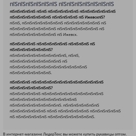
пїЅпїЅпїЅпїЅпїЅпїЅ пїЅпїЅпїЅпїЅпїЅпїЅпїЅ
пїЅпїЅпїЅпїЅпїЅ пїЅпїЅ пїЅпїЅпїЅпїЅпїЅпїЅ пїЅпїЅпїЅпїЅпїЅпїЅпїЅ
пїЅпїЅпїЅпїЅпїЅпїЅпїЅпїЅ пїЅпїЅпїЅпїЅпїЅ пїЅ ИжевскпїЅ?
пїЅпїЅ, пїЅпїЅпїЅпїЅпїЅпїЅпїЅпїЅ пїЅпїЅпїЅпїЅпїЅпїЅпїЅ пїЅ
пїЅпїЅпїЅпїЅпїЅпїЅпїЅпїЅпїЅ пїЅпїЅпїЅпїЅпїЅпїЅпїЅпїЅ пїЅ
пїЅпїЅпїЅпїЅпїЅпїЅпїЅпїЅпїЅ пїЅ Ижевск.
пїЅпїЅпїЅпїЅпїЅ пїЅпїЅпїЅпїЅпїЅпїЅ пїЅпїЅпїЅпїЅ пїЅ
пїЅпїЅпїЅпїЅпїЅпїЅпїЅпїЅ?
пїЅпїЅпїЅпїЅпїЅпїЅпїЅпїЅпїЅпїЅпїЅ, пїЅпїЅ,
пїЅпїЅпїЅпїЅпїЅпїЅпїЅпїЅпїЅпїЅ пїЅ
пїЅпїЅпїЅпїЅпїЅпїЅпїЅпїЅпїЅпїЅпїЅпїЅпїЅпїЅпїЅ
пїЅпїЅпїЅпїЅпїЅпїЅпїЅпїЅ.
пїЅпїЅпїЅпїЅ пїЅпїЅпїЅпїЅпїЅпїЅпїЅпїЅпїЅпїЅпїЅпїЅпїЅпїЅ
пїЅпїЅпїЅпїЅпїЅпїЅпїЅпїЅ?
пїЅпїЅпїЅпїЅпїЅпїЅ пїЅпїЅпїЅпїЅпїЅпїЅпїЅпїЅпїЅпїЅпїЅпїЅ
пїЅпїЅпїЅпїЅпїЅпїЅпїЅпїЅпїЅпїЅпїЅпїЅпїЅ
пїЅпїЅпїЅпїЅпїЅпїЅпїЅпїЅпїЅпїЅ. пїЅпїЅпїЅпїЅпїЅпїЅпїЅ
пїЅпїЅпїЅпїЅпїЅпїЅпїЅ пїЅпїЅ пїЅпїЅпїЅпїЅпїЅпїЅ пїЅпїЅпїЅпїЅпїЅпїЅ
пїЅ пїЅпїЅпїЅпїЅпїЅпїЅ пїЅпїЅпїЅпїЅпїЅпїЅпїЅпїЅпїЅ.
В интернет-магазине ЛидерТекс вы можете купить рукавицы оптом.