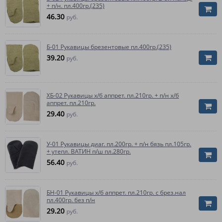
+ п/н. пл.400гр.(235)
46.30
руб.
Б-01 Рукавицы брезентовые пл.400гр.(235)
39.20
руб.
ХБ-02 Рукавицы х/б аппрет. пл.210гр. + п/н х/б
аппрет. пл.210гр.
29.40
руб.
У-01 Рукавицы диаг. пл.200гр. + п/н бязь пл.105гр.
+ утепл. ВАТИН п/ш пл.280гр.
56.40
руб.
БН-01 Рукавицы х/б аппрет. пл.210гр. с брез.нал
пл.400гр. без п/н
29.20
руб.