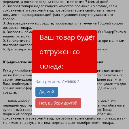
передачи, а после передачи товара – в течение 7 (семи) дней.
2. Возврат товара надлежащего качества возможен в случае, если
сохранены его товарный вид, потребительские свойства, а также
документ, подтверждающий факт и условия покупки указанного
товара.
3. Возврат денежных средств, производится в течение 10 дней со дня
возврата товара.
4. Возврат и обмен товара производится на складе ООО «ЛидерТекс».в
Ваш товар будет
вашем регионе.
5. Заявление на возврат денежных средств оформляется при наличии
паспорта кассового или товарного чека!
6. При возврате товара стоимость доставки не возмещается.
отгружен со
Юридические лица и индивидуальные предприниматели
склада:
Если у приобретенного товара были обнаружены дефекты возникшие
не по Вашей вине первое, что необходимо сделать – это связаться со
своим менеджером и сообщить о выявленном браке. Далее все, что
Ваш регион:
Ижевск
?
Вам необходимо - это следовать инструкциям нашего специалиста для
грамотного оформления замены товара либо возврата денежных
Да, мой
средств.
Напоминаем: Покупатель вправе, в течении 14 дней с момента
Нет, выберу другой
передачи ему товара ненадлежащего качества, вернуть или обменять
купленный товар в месте покупки на аналогичный товар. Товар
подлежит возврату или замене, если он не был в употреблении,
сохранены его товарный вид, потребительские свойства, ярлыки, а так
же имеются документы подтверждающие приобретения товара.