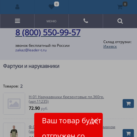
0
0
МЕНЮ
8 (800) 550-99-57
Склад отгрузки:
звонок бесплатный по России
Ижевск
zakaz@leader-t.ru
Фартуки и нарукавники
2
Товаров:
Н-01 Нарукавники брезентовые пл.360гр.
(арт.11235)
72.90
руб.
Ваш товар будет
Ф-01 Фартук брезентовый пл.400гр. с карманом
(арт.11235)
отгружен со