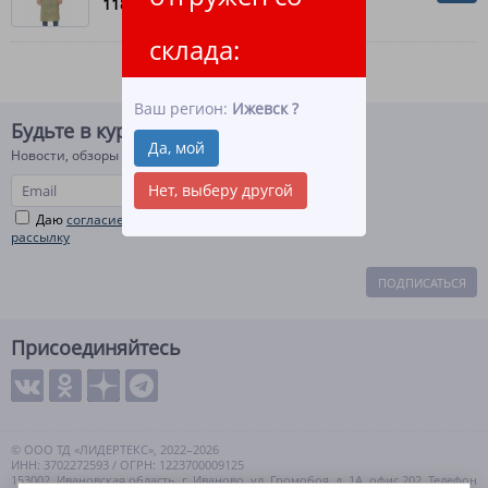
118
руб.
склада:
Ваш регион:
Ижевск
?
Будьте в курсе!
Да, мой
Новости, обзоры и акции
Нет, выберу другой
Даю
согласие на рекламную и информационную
рассылку
ПОДПИСАТЬСЯ
Присоединяйтесь
© ООО ТД «ЛИДЕРТЕКС», 2022–2026
ИНН: 3702272593 / ОГРН: 1223700009125
153002, Ивановская область, г. Иваново, ул. Громобоя, д. 1А, офис 202. Телефон