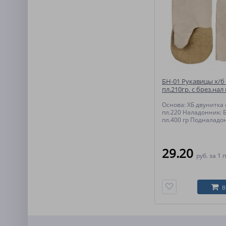
БН-01 Рукавицы х/б 
пл.210гр. с брез.нал 
п/н
Основа: ХБ двунитка
пл.220 Наладонник: 
пл.400 гр Подналадо
29.20
руб.
за 1 
В