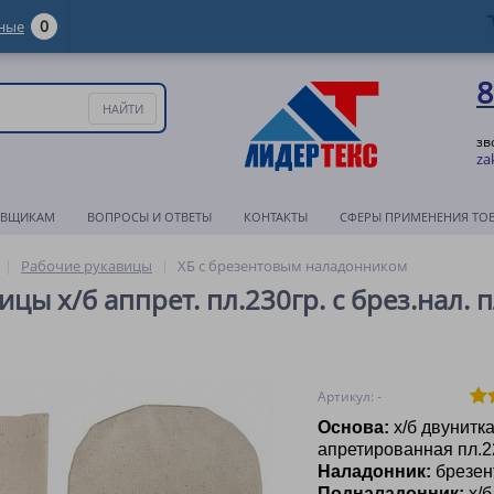
0
ные
8
зв
za
АВЩИКАМ
ВОПРОСЫ И ОТВЕТЫ
КОНТАКТЫ
СФЕРЫ ПРИМЕНЕНИЯ ТО
Рабочие рукавицы
ХБ с брезентовым наладонником
цы х/б аппрет. пл.230гр. с брез.нал. п
Артикул: -
Основа:
х/б двунитк
апретированная пл.2
Наладонник:
брезен
Подналадонник:
х/б