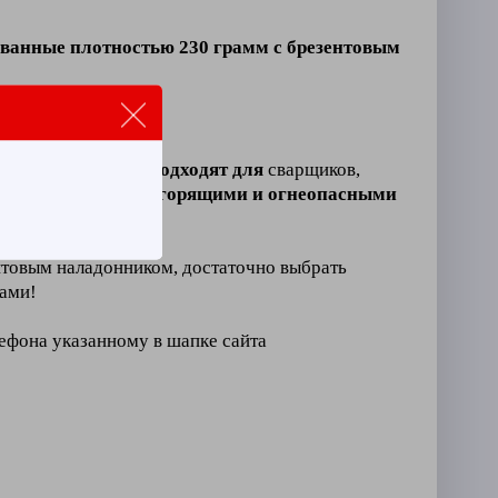
ванные плотностью 230 грамм с брезентовым
ния
.
донником
отлично подходят для
сварщиков,
т
тесный контакт с горящими и огнеопасными
товым наладонником, достаточно выбрать
вами!
лефона указанному в шапке сайта