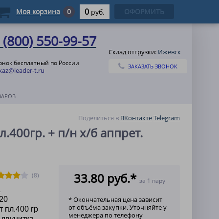
0
Моя корзина
0
ОФОРМИТЬ
руб.
 (800) 550-99-57
Склад отгрузки:
Ижевск
онок бесплатный по России
ЗАКАЗАТЬ ЗВОНОК
kaz@leader-t.ru
ВАРОВ
Поделиться в
ВКонтакте
Telegram
л.400гр. + п/н х/б аппрет.
33.80 руб.*
(8)
за 1 пару
а
20
* Окончательная цена зависит
от объёма закупки. Уточняйте у
т пл.400 гр
менеджера по телефону
 двунитка