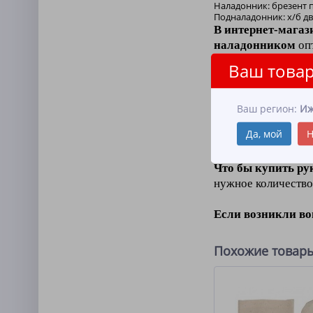
Наладонник: брезент п
Подналадонник: х/б дв
В интернет-магаз
наладонником
опт
Ваш товар
Аппретирование э
Рукавицы хб апп
Ваш регион:
Иж
сотрудников метал
Да, мой
Н
материалами
.
Что бы купить ру
нужное количество
Если возникли в
Похожие товар