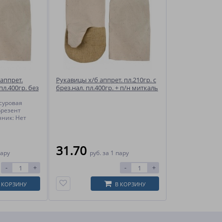
аппрет.
Рукавицы х/б аппрет. пл.210гр. с
пл.400гр. без
брез.нал. пл.400гр. + п/н миткаль
(БН-02)
 суровая
Брезент
нник: Нет
31.70
пару
руб.
за 1 пару
-
+
-
+
 КОРЗИНУ
В КОРЗИНУ