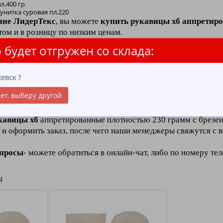
л.400 гр
унитка суровая пл.220
ине ЛидерТекс
, вы можете
купить рукавицы хб аппретиро
ом и в розницу по низким ценам.
 будет отгружен со склада:
то
пропитка ткани, которая защищает рукавицы
от возгора
ретированные плотностью 230 грамм
с брезентовым нала
евск
?
лургического производства и тех профессий, где происходи
ет, выберу другой
кавицы хб
аппретированные плотностью 230 грамм с брезен
 и оформить заказ, после чего наши менеджеры свяжутся с 
опросы
- можете обратиться в онлайн-чат, либо по номеру те
ы