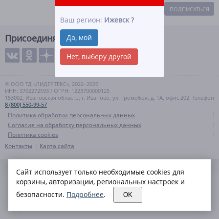
ПОДПИСАТЬСЯ
Ваш регион:
Ижевск
?
Присоединяйтесь
Да, мой
Нет, выберу другой
© ООО ТД «ЛИДЕРТЕКС», 2022–2026
ИНН: 3702272593 / ОГРН: 1223700009125
153002, Ивановская область, г. Иваново, ул. Громобоя, д. 1А, офис 202. Телефон
8 (800) 550-99-57
Политика обработки персональных данных
Согласие на обработку персональных данных
Политика cookies
Контакты
Карта сайта
Сайт использует только необходимые cookies для
корзины, авторизации, региональных настроек и
безопасности.
Подробнее
.
OK