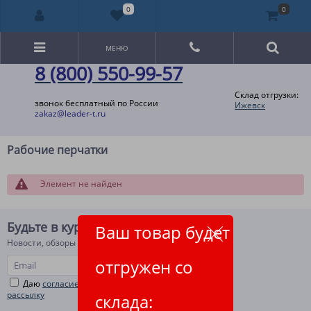
0
0
МЕНЮ
8 (800) 550-99-57
Склад отгрузки:
звонок бесплатный по России
Ижевск
zakaz@leader-t.ru
Рабочие перчатки
Элемент не найден
Будьте в курсе!
Ваш товар будет
Новости, обзоры и акции
отгружен со
Даю
согласие на рекламную и информационную
рассылку
склада: