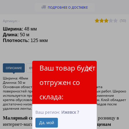
ПОДРОБНЕЕ О ДОСТАВКЕ
(50)
Артикул: -
Ширина:
48 мм
Длина:
50 м
Плотность:
125 мкм
Ваш товар будет
ОПИСАНИЕ
ОТЗЫВЫ
(0)
Ширина: 48мм
отгружен со
Длинна: 50 м
Основная область применение малярной ленты - защита
поверхностей при проведении штукатурных и малярных работ. Широко
склада:
используется при покраске автомобилей. Активное применение
креппа обусловлено его специфическим клеевым слоем. Клей обладает
достаточно низкой прилипаемостью, и не оставляет следов после
удаления ленты.
Ваш регион:
Ижевск
?
Малярный скотч
(клейкая лента) оптом и в розницу в
Да, мой
интернет-магазине "ЛидерТекс"
по низким ценам