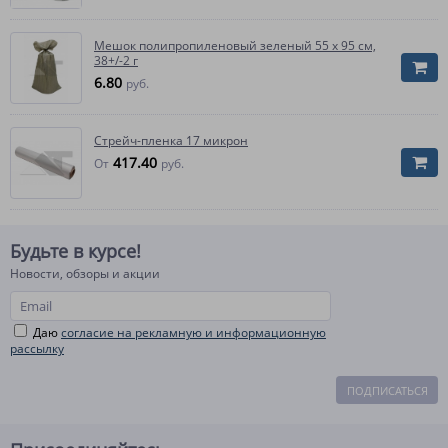
Мешок полипропиленовый зеленый 55 x 95 см,
38+/-2 г
6.80
руб.
Стрейч-пленка 17 микрон
417.40
От
руб.
Будьте в курсе!
Новости, обзоры и акции
Даю
согласие на рекламную и информационную
рассылку
ПОДПИСАТЬСЯ