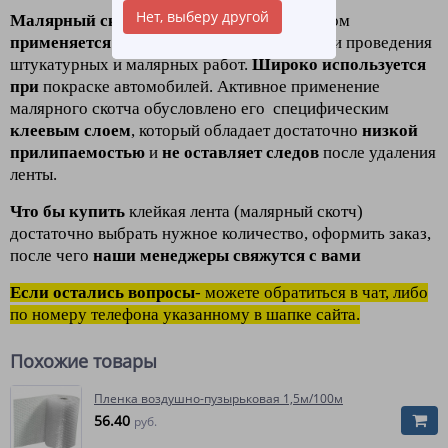
Нет, выберу другой
Малярный скотч
(клейкая лента) в основном
применяется для защиты поверхности
при проведения
штукатурных и малярных работ.
Широко используется
при
покраске автомобилей. Активное применение
малярного скотча обусловлено его специфическим
клеевым слоем
, который обладает достаточно
низкой
прилипаемостью
и
не оставляет следов
после удаления
ленты.
Что бы купить
клейкая лента (малярный скотч)
достаточно выбрать нужное количество, оформить заказ,
после чего
наши менеджеры свяжутся с вами
Если остались вопросы
- можете обратиться в чат, либо
по номеру телефона указанному в шапке сайта.
Похожие товары
Пленка воздушно-пузырьковая 1,5м/100м
56.40
руб.