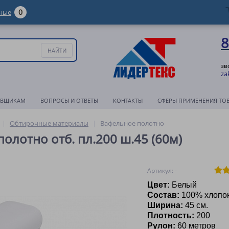
0
ные
8
зв
za
АВЩИКАМ
ВОПРОСЫ И ОТВЕТЫ
КОНТАКТЫ
СФЕРЫ ПРИМЕНЕНИЯ ТО
Обтирочные материалы
Вафельное полотно
олотно отб. пл.200 ш.45 (60м)
Артикул: -
Цвет:
Б
елый
Состав:
100% хлопо
Ширина:
45 см.
Плотность:
200
Рулон:
60 метров