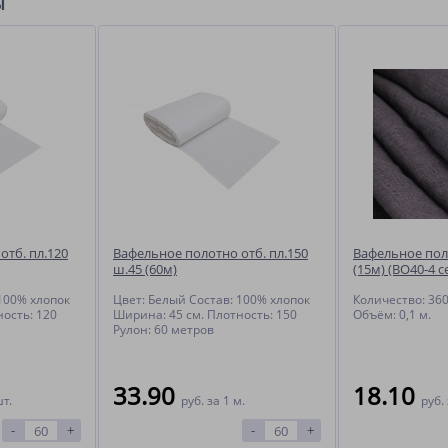
ы
отб. пл.120
Вафельное полотно отб. пл.150
Вафельное пол
ш.45 (60м)
(15м) (ВО40-4 с
 100% хлопок
Цвет: Белый Состав: 100% хлопок
Количество: 360 
ость: 120
Ширина: 45 см. Плотность: 150
Объём: 0,1 м.
Рулон: 60 метров
33.90
18.10
шт.
руб.
за 1 м.
руб.
-
+
-
+