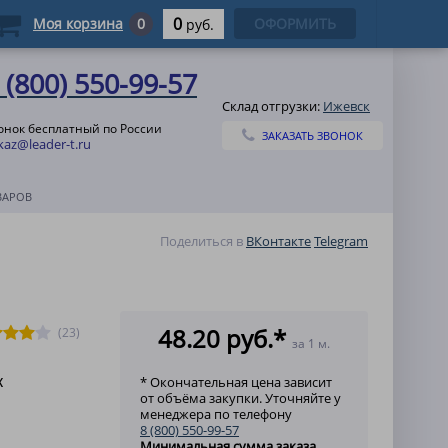
0
Моя корзина
0
ОФОРМИТЬ
руб.
 (800) 550-99-57
Склад отгрузки:
Ижевск
онок бесплатный по России
ЗАКАЗАТЬ ЗВОНОК
kaz@leader-t.ru
ВАРОВ
Поделиться в
ВКонтакте
Telegram
48.20 руб.*
(23)
за 1 м.
к
* Окончательная цена зависит
от объёма закупки. Уточняйте у
менеджера по телефону
8 (800) 550-99-57
Минимальная сумма заказа