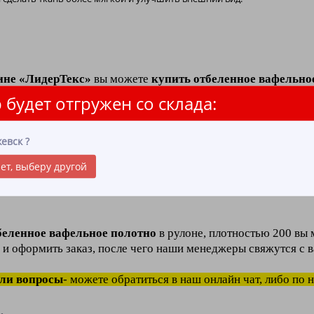
ине «ЛидерТекс»
вы можете
купить отбеленное вафельно
у
.
 будет отгружен со склада:
ое полотно в рулоне - состоит из натурального, качественно
ном производстве
,
клининге
и
HoReCa
.
евск
?
я ткань
относится к категории
обтирочные материалы
и 
ет, выберу другой
тывать влагу), воздухопроницаемостью (структура волокон 
ническая обработка
ткани, позволяет повысить прочность 
беленное вафельное полотно
в рулоне, плотностью 200 вы 
 и оформить заказ, после чего наши менеджеры свяжутся с в
кли вопросы
- можете обратиться в наш онлайн чат, либо по 