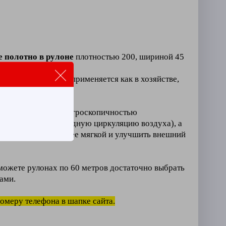
е полотно в рулоне
плотностью 200, шириной 45
го хлопка, широко применяется как в хозяйстве,
обладает высокой гигроскопичностью
обеспечивает свободную циркуляцию воздуха), а
и сделать ткань более мягкой и улучшить внешний
можете рулонах по 60 метров достаточно выбрать
ами.
номеру телефона в шапке сайта.