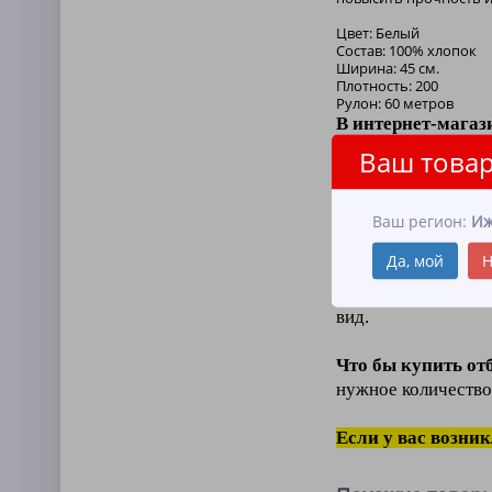
Цвет: Белый
Состав: 100% хлопок
Ширина: 45 см.
Плотность: 200
Рулон: 60 метров
В интернет-магаз
оптом и в розниц
Ваш товар
Отбеленное вафельн
так и в
промышлен
Ваш регион:
Иж
Хлопчатобумажна
Да, мой
Н
(способностью впи
наша
физико-меха
вид.
Что бы купить от
нужное количество
Если у вас возни