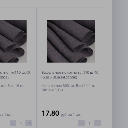
отно пл.110 ш.40
Вафельное полотно пл.110 ш.40
ерое)
(60м) (ВО40-4 серое)
шт. Вес: 16 кг.
Количество: 360 шт. Вес: 14,4 кг.
Объём: 0,1 м.
17.80
за 1 шт.
руб.
за 1 шт.
-
+
-
+